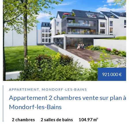
921 000 €
APPARTEMENT, MONDORF-LES-BAINS
Appartement 2 chambres vente sur plan à
Mondorf-les-Bains
2 chambres
2 salles de bains
104.97 m²