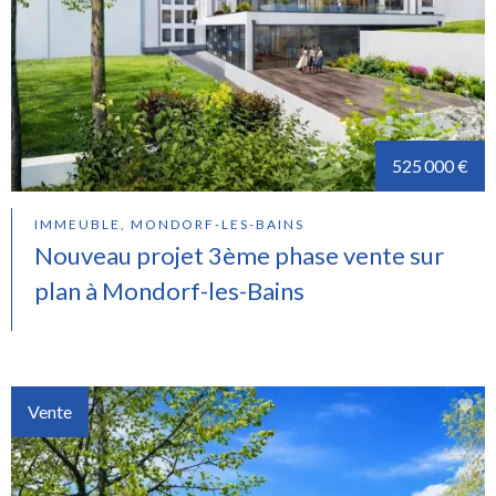
525 000 €
IMMEUBLE, MONDORF-LES-BAINS
Nouveau projet 3ème phase vente sur
plan à Mondorf-les-Bains
Vente