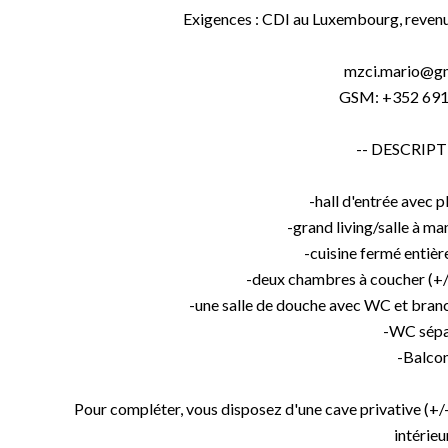
Exigences : CDI au Luxembourg, revenu
mzci.mario@g
GSM: +352 691
-- DESCRIPT
-hall d'entrée avec p
-grand living/salle à ma
-cuisine fermé entiè
-deux chambres à coucher (+/
-une salle de douche avec WC et bran
-WC sép
-Balco
Pour compléter, vous disposez d'une cave privative (+/
intérieur