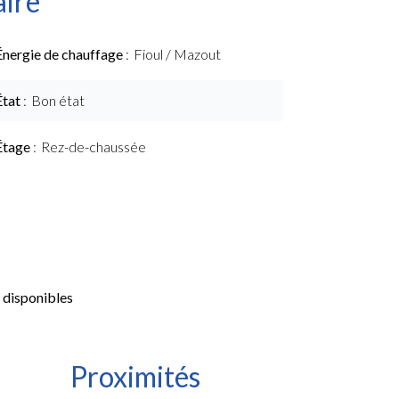
ire
Énergie de chauffage
Fioul / Mazout
État
Bon état
Étage
Rez-de-chaussée
 disponibles
Proximités