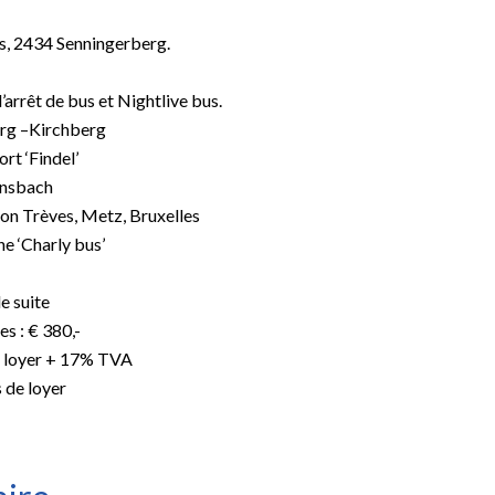
es, 2434 Senningerberg.
l’arrêt de bus et Nightlive bus.
rg –Kirchberg
rt ‘Findel’
nsbach
ion Trèves, Metz, Bruxelles
e ‘Charly bus’
e suite
s : € 380,-
e loyer + 17% TVA
 de loyer