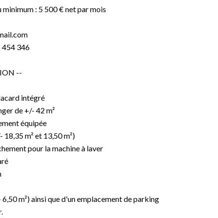
 minimum : 5 500 € net par mois
mail.com
 454 346
ION --
lacard intégré
nger de +/- 42 m²
rement équipée
- 18,35 m² et 13,50 m²)
chement pour la machine à laver
aré
n
- 6,50 m²) ainsi que d'un emplacement de parking
.