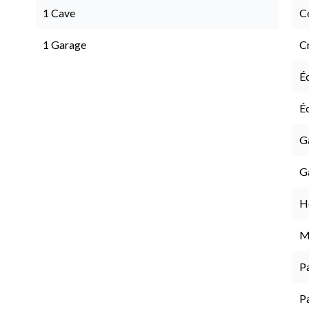
1 Cave
C
1 Garage
C
É
É
G
G
H
M
P
P