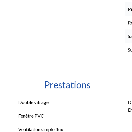
P
R
Sa
S
Prestations
Double vitrage
D
E
Fenêtre PVC
Ventilation simple flux