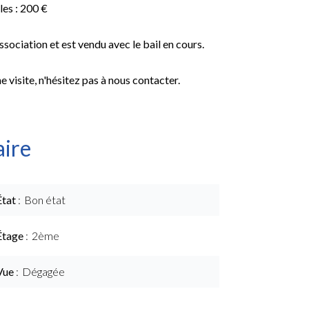
es : 200 €
ssociation et est vendu avec le bail en cours.
 visite, n'hésitez pas à nous contacter.
ire
État
Bon état
Étage
2ème
Vue
Dégagée