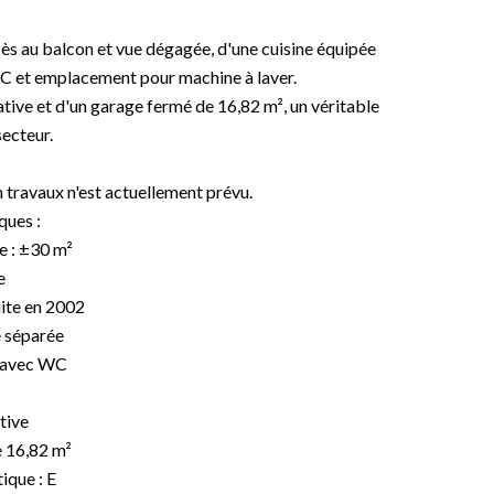
ès au balcon et vue dégagée, d'une cuisine équipée
WC et emplacement pour machine à laver.
tive et d'un garage fermé de 16,82 m², un véritable
secteur.
 travaux n'est actuellement prévu.
ques :
e : ±30 m²
e
ite en 2002
e séparée
e avec WC
tive
 16,82 m²
ique : E