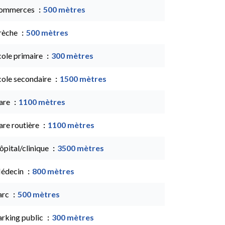
ommerces
500 mètres
rèche
500 mètres
cole primaire
300 mètres
cole secondaire
1500 mètres
are
1100 mètres
are routière
1100 mètres
ôpital/clinique
3500 mètres
édecin
800 mètres
arc
500 mètres
arking public
300 mètres