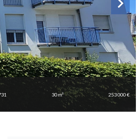
731
30 m²
253 000 €