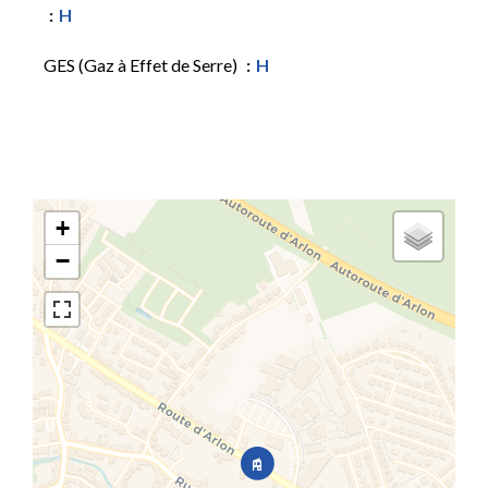
H
GES (Gaz à Effet de Serre)
H
+
−