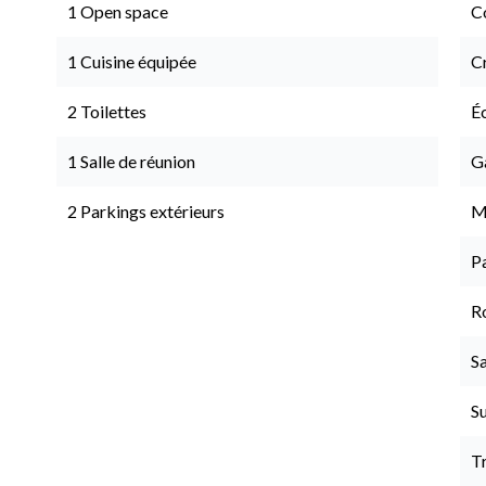
1 Open space
C
1 Cuisine équipée
C
2 Toilettes
É
1 Salle de réunion
G
2 Parkings extérieurs
M
P
Ro
Sa
S
T