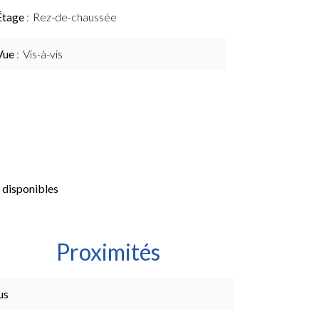
Étage
Rez-de-chaussée
Vue
Vis-à-vis
 disponibles
Proximités
us