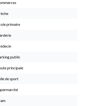
ommerces
rèche
cole primaire
arderie
édecin
arking public
ute principale
lle de sport
upermarché
ram