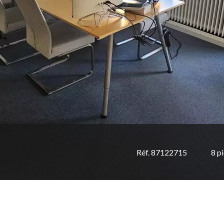
Réf. 87122715
8 p