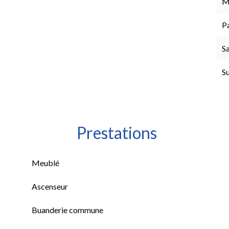
M
P
Sa
S
Prestations
Meublé
Ascenseur
Buanderie commune