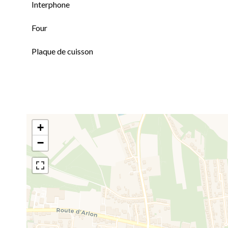
Interphone
Four
Plaque de cuisson
+
−