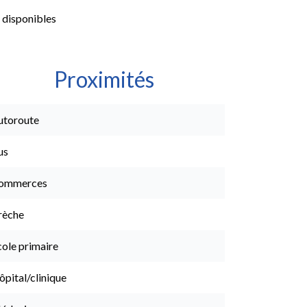
 disponibles
Proximités
utoroute
us
ommerces
rèche
cole primaire
pital/clinique