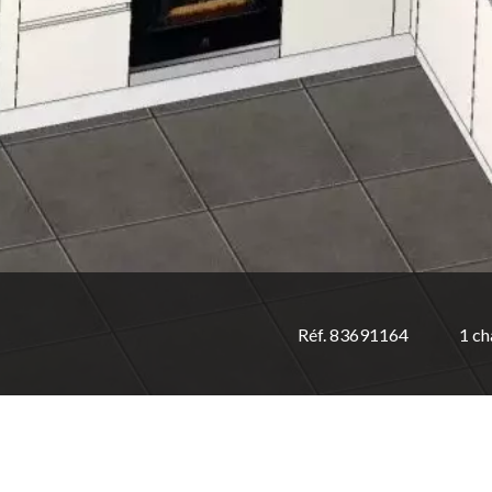
Réf. 83691164
1 c