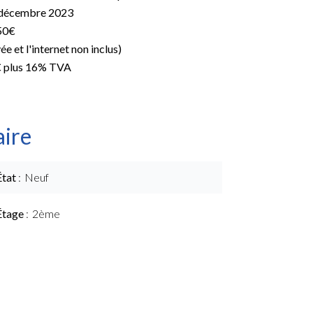
5 décembre 2023
50€
ée et l'internet non inclus)
€ plus 16% TVA
ire
État
Neuf
Étage
2ème