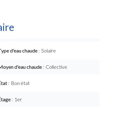
ire
Type d'eau chaude
Solaire
Moyen d'eau chaude
Collective
État
Bon état
Étage
1er