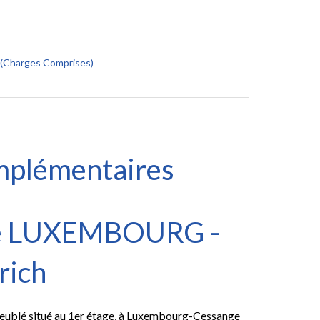
s (Charges Comprises)
mplémentaires
oué LUXEMBOURG -
rich
eublé situé au 1er étage, à Luxembourg-Cessange