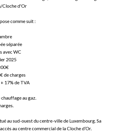
h/Cloche d'Or
pose comme suit :
hambre
pée séparée
ins avec WC
rier 2025
800€
€ de charges
€ + 17% de TVA
 chauffage au gaz.
harges.
itué au sud-ouest du centre-ville de Luxembourg. Sa
 accès au centre commercial de la Cloche d’Or.