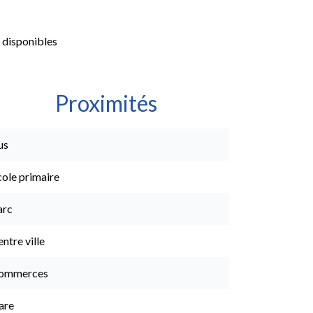
 disponibles
Proximités
us
cole primaire
arc
ntre ville
ommerces
are