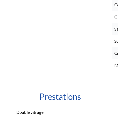
C
G
Sa
S
C
M
Prestations
Double vitrage