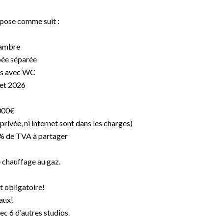
pose comme suit :
hambre
pée séparée
ins avec WC
llet 2026
000€
rivée, ni internet sont dans les charges)
% de TVA à partager
 chauffage au gaz.
t obligatoire!
aux!
c 6 d'autres studios.