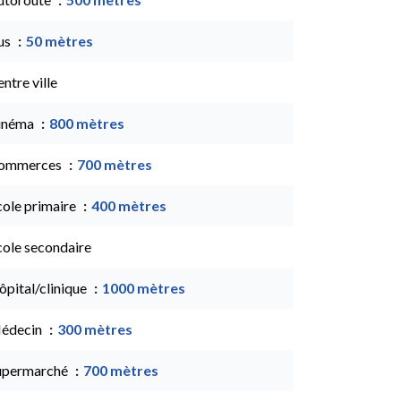
us
50 mètres
ntre ville
inéma
800 mètres
ommerces
700 mètres
cole primaire
400 mètres
cole secondaire
ôpital/clinique
1000 mètres
édecin
300 mètres
upermarché
700 mètres