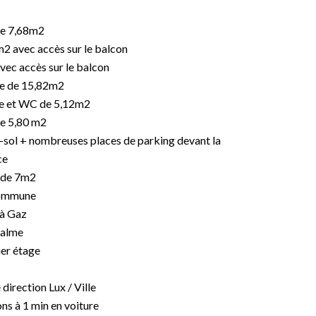
 de 7,68m2
m2 avec accès sur le balcon
vec accès sur le balcon
he de 15,82m2
che et WC de 5,12m2
de 5,80 m2
s-sol + nombreuses places de parking devant la
ce
 de 7m2
commune
 à Gaz
calme
ier étage
 direction Lux / Ville
ns à 1 min en voiture