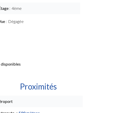
Étage
4ème
Vue
Dégagée
 disponibles
Proximités
éroport
utoroute
500 mètres