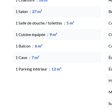
1 Salon
27 m²
B
1 Salle de douche / toilettes
5 m²
Ce
1 Cuisine équipée
9 m²
C
1 Balcon
6 m²
C
1 Cave
7 m²
É
1 Parking intérieur
12 m²
É
H
M
S