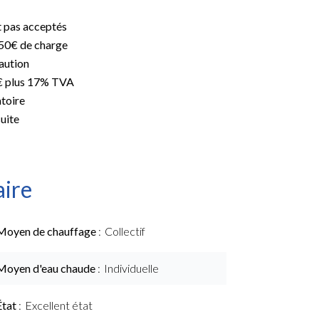
t pas acceptés
250€ de charge
aution
0€ plus 17% TVA
atoire
suite
ire
Moyen de chauffage
Collectif
Moyen d'eau chaude
Individuelle
État
Excellent état