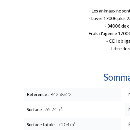
- Les animaux ne son
- Loyer 1700€ plus 
- 3400€ de c
- Frais d'agence 170
- CDI oblig
- Libre de 
Somma
Référence
84258622
Surface
65.24 m²
Surface totale
71.04 m²