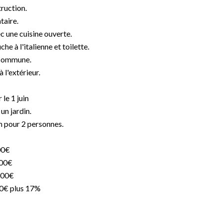
ruction.
taire.
c une cuisine ouverte.
e à l'italienne et toilette.
commune.
 l'extérieur.
le 1 juin
un jardin.
 pour 2 personnes.
00€
100€
000€
00€ plus 17%